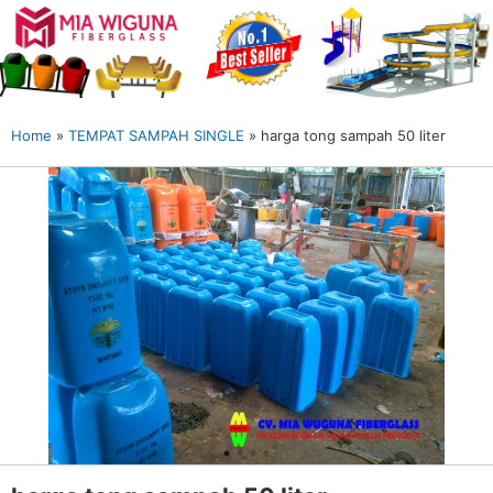
Home
»
TEMPAT SAMPAH SINGLE
»
harga tong sampah 50 liter